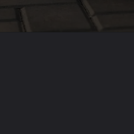
Opening
https://guiadosreviews.com.br/os-7-melhores-tenis-para-academia/