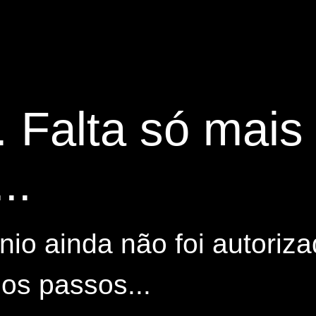
. Falta só mai
..
io ainda não foi autoriza
os passos...