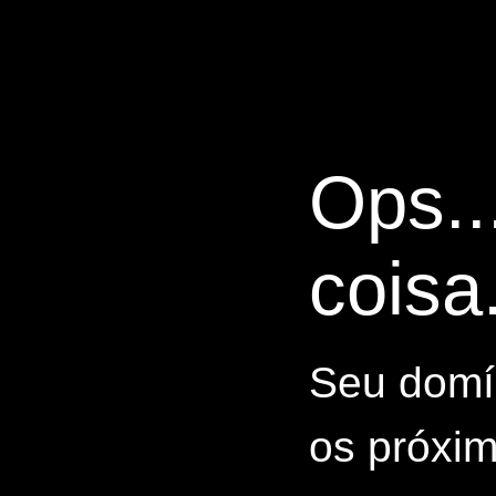
Ops..
coisa.
Seu domín
os próxim