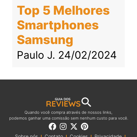
Top 5 Melhores
Smartphones
Samsung
Paulo J.
24/02/2024
Quando você compra através de nossos links,
podemos ganhar uma comissão sem nenhum custo para você.
Sobre nós
Contato
Cookies
Privacidade