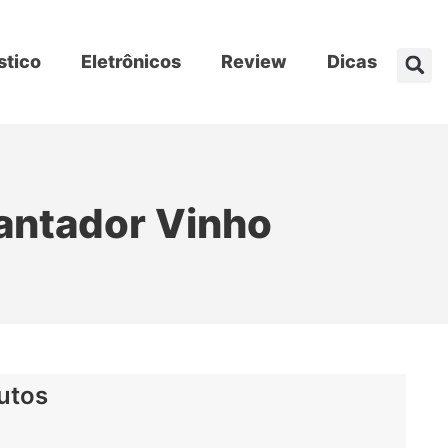
stico
Eletrônicos
Review
Dicas
antador Vinho
utos