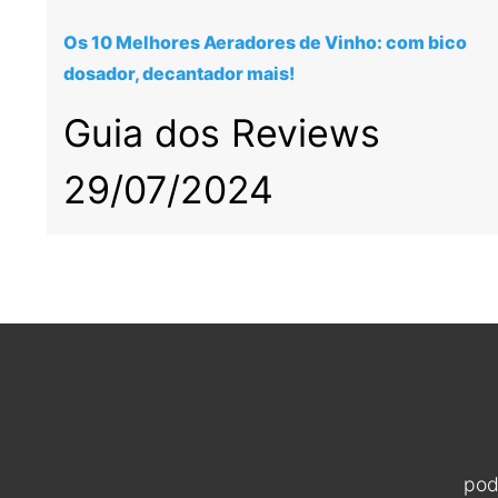
Os 10 Melhores Aeradores de Vinho: com bico
dosador, decantador mais!
Guia dos Reviews
29/07/2024
pod