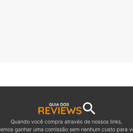
Quando você compra através de nossos links,
emos ganhar uma comissão sem nenhum custo para v