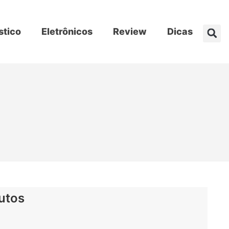
stico
Eletrônicos
Review
Dicas
utos