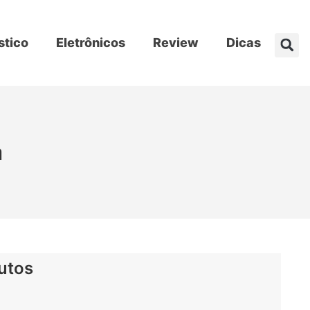
stico
Eletrônicos
Review
Dicas
a
utos