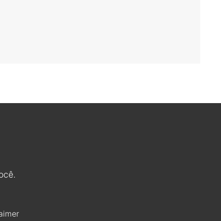
ocê.
aimer