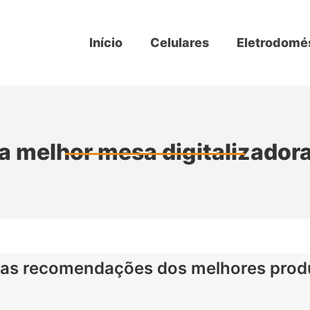
Início
Celulares
Eletrodomé
a melhor mesa digitalizador
as recomendações dos melhores prod