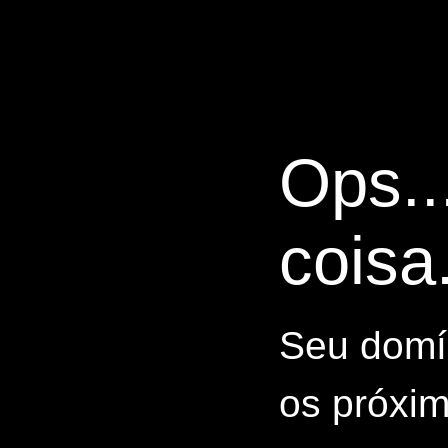
Ops..
coisa.
Seu domín
os próxim