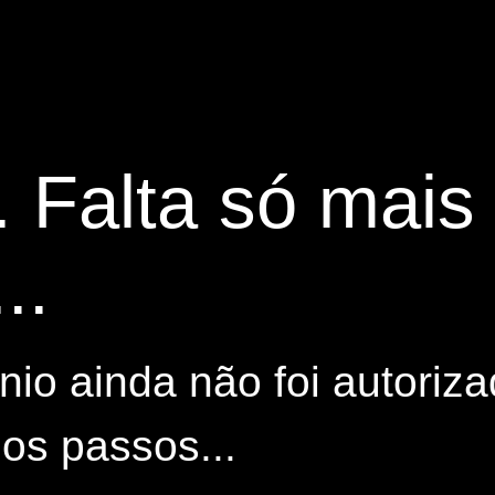
. Falta só mai
..
io ainda não foi autoriza
os passos...